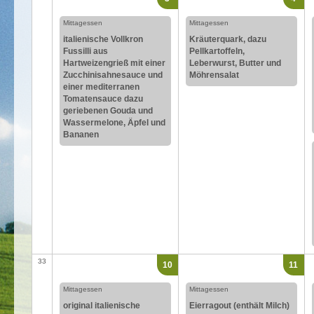
Mittagessen
Mittagessen
italienische Vollkron
Kräuterquark, dazu
Fussilli aus
Pellkartoffeln,
Hartweizengrieß mit einer
Leberwurst, Butter und
Zucchinisahnesauce und
Möhrensalat
einer mediterranen
Tomatensauce dazu
geriebenen Gouda und
Wassermelone, Äpfel und
Bananen
33
10
11
Mittagessen
Mittagessen
original italienische
Eierragout (enthält Milch)