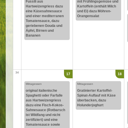
Fussili aus
mit Frühlingsgemüse und
Hartweizengriess dazu
Kartoffeln (enthält Milch
eine Käsesahnesauce
und Ei) dazu Möhren-
und einer mediterranen
Orangensalat
Tomatensauce, dazu
geriebenen Gouda und
Äpfel, Birnen und
Bananen
34
17
18
Mittagessen
Mittagessen
original italienische
Gratinierter Kartoffel-
Spaghetti oder Farfalle
Spinat-Auflauf mit Käse
aus Hartweizengriess
überbacken, dazu
dazu eine Fisch-Kokos-
Holunderjoghurt
Sahnesauce (Rotbarsch
ist Wildfang und nicht
zertifiziert) und eine
Tomatensauce sowie