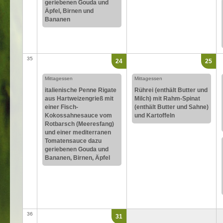
geriebenen Gouda und
Äpfel, Birnen und
Bananen
35
24
25
Mittagessen
Mittagessen
italienische Penne Rigate
Rührei (enthält Butter und
aus Hartweizengrieß mit
Milch) mit Rahm-Spinat
einer Fisch-
(enthält Butter und Sahne)
Kokossahnesauce vom
und Kartoffeln
Rotbarsch (Meeresfang)
und einer mediterranen
Tomatensauce dazu
geriebenen Gouda und
Bananen, Birnen, Äpfel
36
31