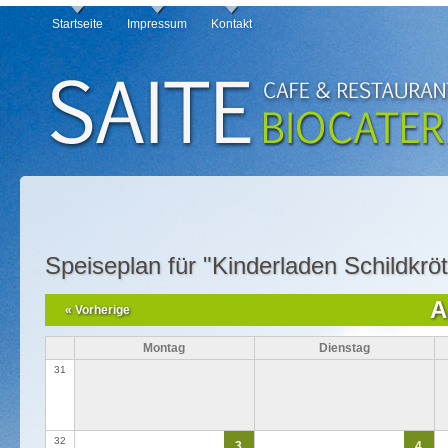
Startseite
Impressum
Kontakt
Speiseplan für "Kinderladen Schildkrö
A
« Vorherige
Montag
Dienstag
31
32
3
4